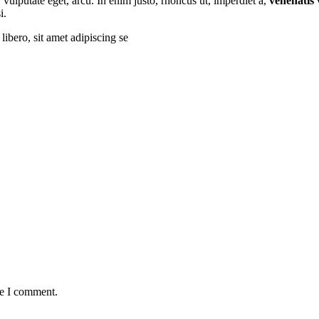
 vulputate eget, arcu. In enim justo, rhoncus ut, imperdiet a,
venenatis v
i.
bero, sit amet adipiscing se
me I comment.