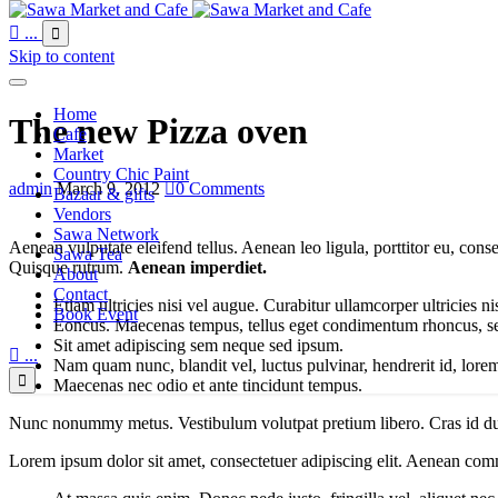

...

Skip to content
Home
The new Pizza oven
Cafe
Market
Country Chic Paint
admin
March 9, 2012

0
Comments
Bazaar & gifts
Vendors
Sawa Network
Aenean vulputate eleifend tellus. Aenean leo ligula, porttitor eu, conse
Sawa Tea
Quisque rutrum.
Aenean imperdiet.
About
Contact
Etiam ultricies nisi vel augue. Curabitur ullamcorper ultricies n
Book Event
Eoncus. Maecenas tempus, tellus eget condimentum rhoncus, s
Sit amet adipiscing sem neque sed ipsum.

...
Nam quam nunc, blandit vel, luctus pulvinar, hendrerit id, lore

Maecenas nec odio et ante tincidunt tempus.
Nunc nonummy metus. Vestibulum volutpat pretium libero. Cras id dui. A
Lorem ipsum dolor sit amet, consectetuer adipiscing elit. Aenean com